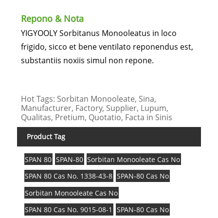
Repono & Nota
YIGYOOLY Sorbitanus Monooleatus in loco
frigido, sicco et bene ventilato reponendus est,
substantiis noxiis simul non repone.
Hot Tags: Sorbitan Monooleate, Sina,
Manufacturer, Factory, Supplier, Lupum,
Qualitas, Pretium, Quotatio, Facta in Sinis
Product Tag
SPAN 80
SPAN-80
Sorbitan Monooleate Cas No
SPAN 80 Cas No. 1338-43-8
SPAN-80 Cas No
Sorbitan Monooleate Cas No
SPAN 80 Cas No. 9015-08-1
SPAN-80 Cas No