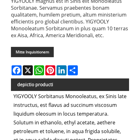
YIGYOOLY magnus est in Sinis elit Monooleatus
Sorbitanae. Servamus praebentes bonam
qualitatem, humilem pretium, altum ministerium
efficientis pro global clientibus. YIGYOOLY
Monooleatum Sorbitanum in plus quam 10 terras
ex Aisa, Africa, America Meridionali, etc.
Mitte Inquisitionem
Facebook
X
WhatsApp
Pinterest
LinkedIn
Share
depictio producti
YIGYOOLY Sorbitanus Monooleatus, ex Sinis late
instructus, est flavus ad succinum viscosum
liquidum oleosum in locus temperatura.
Solutum in ethanolo, ethyl acetate, aethere
petroleum et toluene, in aqua frigida solubile,