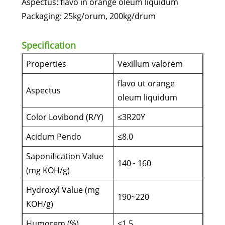
Aspectus: flavo in orange oleum liquidum
Packaging: 25kg/orum, 200kg/drum
Specification
Properties
Vexillum valorem
flavo ut orange
Aspectus
oleum liquidum
Color Lovibond (R/Y)
≤3R20Y
Acidum Pendo
≤8.0
Saponification Value
140~ 160
(mg KOH/g)
Hydroxyl Value (mg
190~220
KOH/g)
Humorem (%)
≤1.5